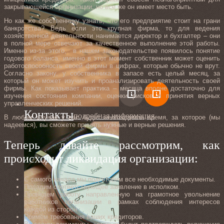
закрывающейся организации, но все же он имеет место быть.
Но как же собственнику узнать, что его предприятие стоит на грани
банкротства? Ведь если это крупная фирма, то для ведения
хозяйственной деятельности нанимается директор и бухгалтер – они
в полной мере отвечают за качественное выполнение этой работы.
Именно из-за этого, в нашем законодательстве появилось понятие
годового баланса, именно в этот момент собственник может оценить
работоспособность своей фирмы в цифрах, которые обычно не врут.
Согласно закону, у собственника в запасе есть целый месяц, за
который он может изучить и проанализировать деятельность своей
фирмы. Как показывает практика – месяца вполне достаточно для
изучения состояния компании, оценки рисков и принятия верных
управленческих решений.
Контакты
подробная информация
В любом случае у вас будет необходимое время, за которое (мы
надеемся), вы сможете принять нужные и верные решения.
Теперь давайте рассмотрим, как
происходит ликвидация организации:
С самого начала мы подготовим все необходимые документы.
Подадим соответствующее заявление в исполком.
Проведем работу направленную на грамотное увольнение
работников организации в рамках соблюдения интересов
каждой из сторон
Примем требования ваших кредиторов.