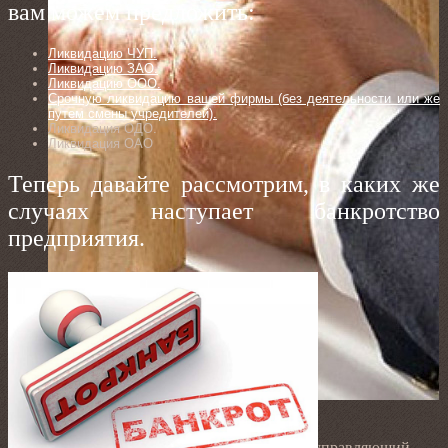
вам можем предложить:
Ликвидацию ЧУП.
Ликвидацию ЗАО.
Ликвидацию ООО.
Срочную ликвидацию вашей фирмы (без деятельности или же
путем смены учредителей).
Ликвидация ОДО.
Ликвидация ОАО
Теперь давайте рассмотрим, в каких же
случаях наступает банкротство
предприятия.
Антикризисный
управляющий