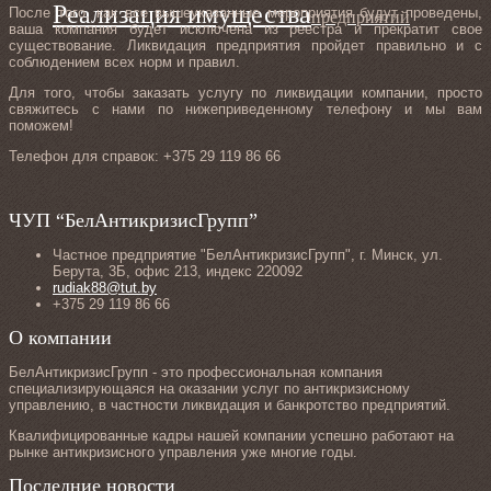
Реализация имущества
После того, как все вышеуказанные мероприятия будут проведены,
предприятий
ваша компания будет исключена из реестра и прекратит свое
существование. Ликвидация предприятия пройдет правильно и с
соблюдением всех норм и правил.
Для того, чтобы заказать услугу по ликвидации компании, просто
свяжитесь с нами по нижеприведенному телефону и мы вам
поможем!
Телефон для справок: +375 29 119 86 66
ЧУП “БелАнтикризисГрупп”
Частное предприятие "БелАнтикризисГрупп", г. Минск, ул.
Берута, 3Б, офис 213, индекс 220092
rudiak88@tut.by
+375 29 119 86 66
О компании
БелАнтикризисГрупп - это профессиональная компания
специализирующаяся на оказании услуг по антикризисному
управлению, в частности ликвидация и банкротство предприятий.
Квалифицированные кадры нашей компании успешно работают на
рынке антикризисного управления уже многие годы.
Последние новости