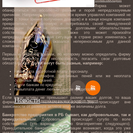
Фирма может
обанкротиться по абсолютно разным и порой непредсказуемым
причинам. Например руководитель все время управлял компанией не
верно (с точки зрения получения доходов) и в конце концов компания
превратилась в убыточную и потребовала своей немедленной
ликвидации (чтобы не обременять долговыми обязательствами
собственника еще больше). Также это может произойти
непредвиденно – рыночная ситуация в стране резко изменилась и
сложившийся «климат» оказался непереносимым для данной
компании.
Первый и основной признак, по которому можно определить фирму
банкрота является ее неспособность погасить свои долговые
обязательства.
Долги могут быть разные, например:
Невыплата заработной платы персоналу.
Невыплата штрафов, различных пеней или же неоплата
судебных взысканий.
Долги банкам по кредитам.
Невыплата денег любым другим кредиторам.
Если ваши активы не превышают размер ваших долгов, то ваша
Новости
антикризисного управления
фирма считается неплатежеспособной. Это происходит вне
зависимости от размера активов или же величины долга.
Банкротство предприятия в РБ бывает, как добровольным, так и
принудительным
. Добровольное происходит сугубо по воле
собственника (это вариант намного благоприятнее следующего).
Принудительное банкротство организации возникает, когда это уже
инициатива кредитора. Такой вариант совсем неблагоприятный для