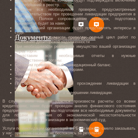
Выдадим документы, которые будут подтверждать включение
их требований в реестр.
Пройдем все необходимые проверки, предусмотренные
законодательством при проведении ликвидации предприятия в
Беларуси. Полное сопровождение проверок, подготовка
документов будет за нами.
От лица вашей организации будет представлять интересы в
суде.
Документы
В случаи необходимости проведем полный цикл работ по
официальные формы
взысканию дебиторской задолженности
При необходимости реализуем имущество вашей организации
через торги.
Представим все необходимые отчеты в нужные
государственные органы.
Составим промежуточный ликвидационный баланс.
Произведем расчеты с кредиторами.
Закроем расчетный счет.
Уничтожим вашу печать.
Предоставим документы о прохождении ликвидации в
исполком.
Получим справку из ЕГР о завершении ликвидации.
В случае если нам не удастся произвести расчеты со всеми
кредиторами, нами будет проведен анализ финансового состояния
предприятия, после чего мы подготовим все необходимые документы
для подачи заявления об экономической несостоятельности
(банкротстве) вашей организации в экономический суд.
Услуги по ликвидации организаций в РБ вы можете смело заказывать
у нас, при этом сосвсем не беспокоясь за результат.