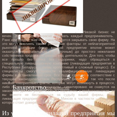
Никакой бизнес не
вечен. Это должен прекрасно понимать каждый предприниматель.
Рано или поздно, вам все равно придется закрывать свою фирму. На
это могут повлиять самые различные факторы: от неблагоприятной
рыночной ситуации (из-за которой предприятие вполне может
оказаться нерентабельным и убыточным) до простого нежелания
собственника продолжать данный вид деятельности. Для того, чтобы
все прошло без сучка без задоринки, надо обращаться в
специальную ликвидационную компанию (ликвидация предприятия в
Республике Беларусь – очень кропотливый и сложный процесс). Ее
специалисты смогут провести квалифицированную ликвидацию
фирмы в установленный срок. Все будет сделано в соответствии с
текущим законодательством Республики Беларусь, так что после
никакие «неприятные» факты, которые могут возникнуть в процессе,
Банкротство
либо после проведения процедуры, гарантировано не скажутся на
предприятий
заказчиках данных услуг. Если вы обратитесь к профессионалам, то
вы можете не беспокоиться за судьбу вашей фирмы, ведь
ликвидация предприятия в РБ и в Минске в частности – это дело,
которое стоит доверять только профессионалам.
Из услуг по ликвидации предприятия мы